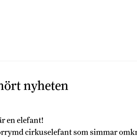
 hört nyheten
r en elefant!
förrymd cirkuselefant som simmar omkr