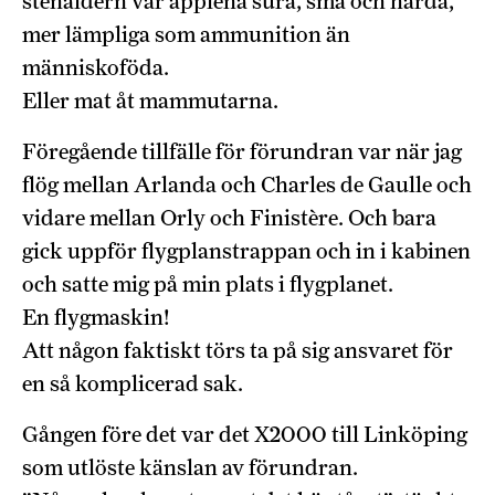
stenåldern var äpplena sura, små och hårda,
mer lämpliga som ammunition än
människoföda.
Eller mat åt mammutarna.
Föregående tillfälle för förundran var när jag
flög mellan Arlanda och Charles de Gaulle och
vidare mellan Orly och Finistère. Och bara
gick uppför flygplanstrappan och in i kabinen
och satte mig på min plats i flygplanet.
En flygmaskin!
Att någon faktiskt törs ta på sig ansvaret för
en så komplicerad sak.
Gången före det var det X2000 till Linköping
som utlöste känslan av förundran.