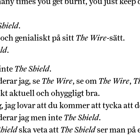
ny times you get burnt, you just keep 
Shield
.
och genialiskt på sitt
The Wire
-sätt.
ld
.
inte
The Shield
.
rar jag, se
The Wire
, se om
The Wire
,
T
kt aktuell och ohyggligt bra.
ag, jag lovar att du kommer att tycka att d
rar jag men inte
The Shield
.
hield
ska veta att
The Shield
ser man på e