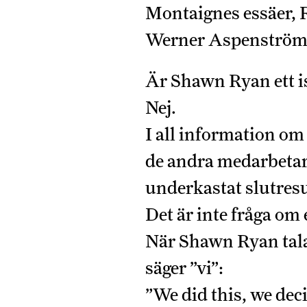
Montaignes essäer, 
Werner Aspenström
Är Shawn Ryan ett is
Nej.
I all information o
de andra medarbetarn
underkastat slutresu
Det är inte fråga om 
När Shawn Ryan tala
säger ”vi”:
”We did this, we dec