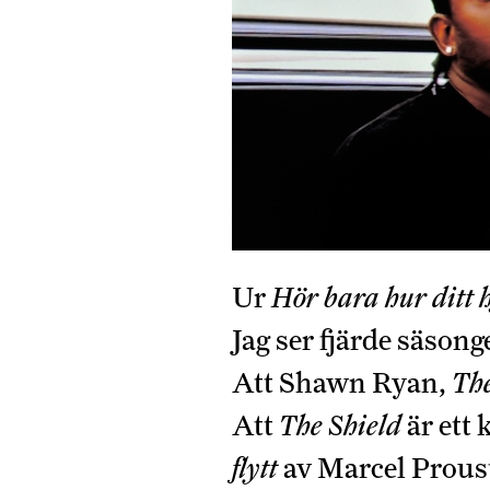
Ur
Hör bara hur ditt h
Jag ser fjärde säson
Att Shawn Ryan,
The
Att
The Shield
är ett
flytt
av Marcel Prous