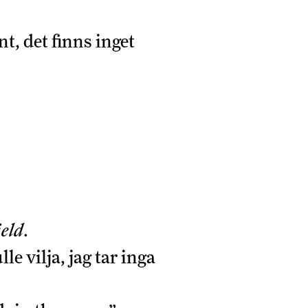
nt, det finns inget
ield
.
le vilja, jag tar inga