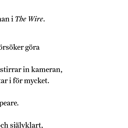
man i
The Wire
.
försöker göra
 stirrar in kameran,
ar i för mycket.
peare.
ch självklart,