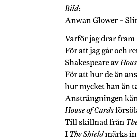
Bild
:
Anwan Glower – Slim
Varför jag drar fram
För att jag går och 
Shakespeare av
Hous
För att hur de än an
hur mycket han än tar
Ansträngningen känn
House of Cards
försök
Till skillnad från
The
I
The Shield
märks int