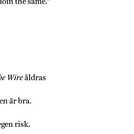
doin the same.”
he Wire
åldras
en är bra.
gen risk.