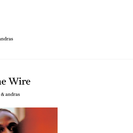
 andras
he Wire
r & andras