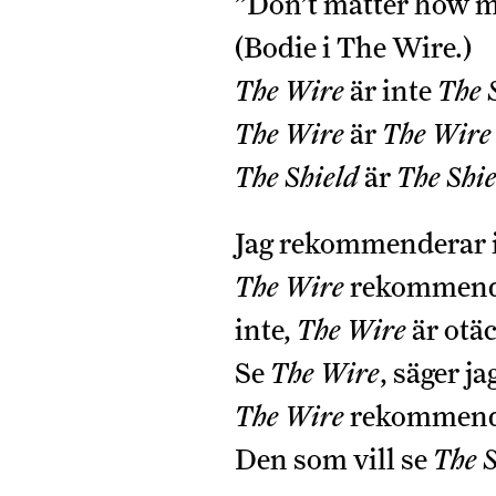
”Don’t matter how ma
(Bodie i The Wire.)
The Wire
är inte
The 
The Wire
är
The Wire
The Shield
är
The Shie
Jag rekommenderar 
The Wire
rekommende
inte,
The Wire
är otäc
Se
The Wire
, säger j
The Wire
rekommende
Den som vill se
The S