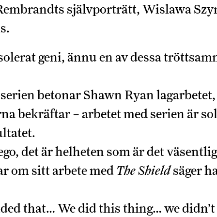
Rembrandts självporträtt, Wislawa Sz
s.
olerat geni, ännu en av dessa tröttsam
m serien betonar Shawn Ryan lagarbetet
a bekräftar – arbetet med serien är sol
ltatet.
ego, det är helheten som är det väsentlig
r om sitt arbete med
The Shield
säger ha
ided that… We did this thing… we didn’t 