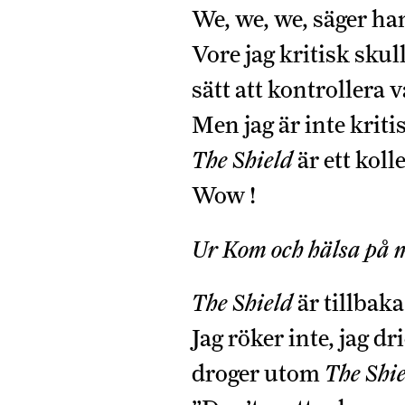
We, we, we, säger ha
Vore jag kritisk skul
sätt att kontrollera
Men jag är inte kriti
The Shield
är ett koll
Wow !
Ur
Kom och hälsa på m
The Shield
är tillbaka
Jag röker inte, jag dr
droger utom
The Shi