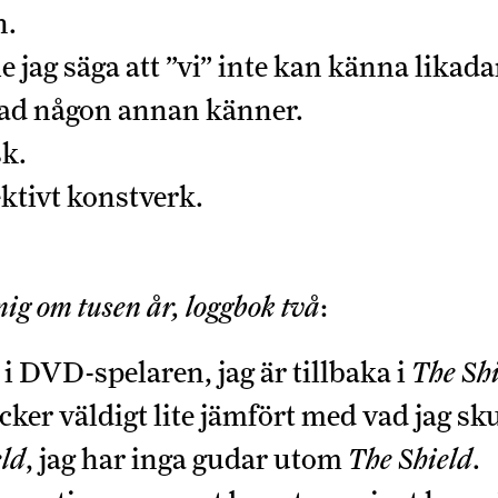
n.
le jag säga att ”vi” inte kan känna likada
 vad någon annan känner.
sk.
ektivt konstverk.
ig om tusen år
, loggbok två
:
 i DVD-spelaren, jag är tillbaka i
The Sh
icker väldigt lite jämfört med vad jag skul
eld
, jag har inga gudar utom
The Shield
.