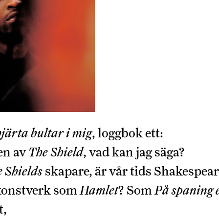
järta bultar i mig
, loggbok ett:
gen av
The Shield
, vad kan jag säga?
 Shields
skapare, är vår tids Shakespea
 konstverk som
Hamlet
? Som
På spaning e
t,