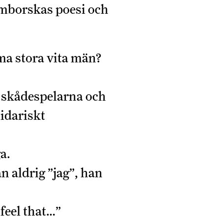
ymborskas poesi och
ma stora vita män?
, skådespelarna och
idariskt
a.
n aldrig ”jag”, han
feel that…”