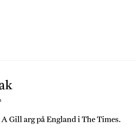
sak
n
A Gill arg på England i
The Times
.