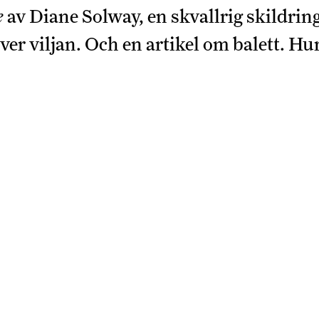
e
av Diane Solway, en skvallrig skildrin
er viljan. Och en artikel om balett. H