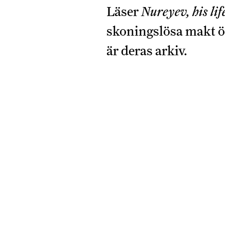
Läser
Nureyev, his lif
skoningslösa makt öv
är deras
arkiv.