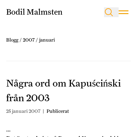
Bodil Malmsten
Blogg
/
2007
/
januari
Några ord om Kapuściński
från 2003
25 januari 2007
|
Publicerat
…