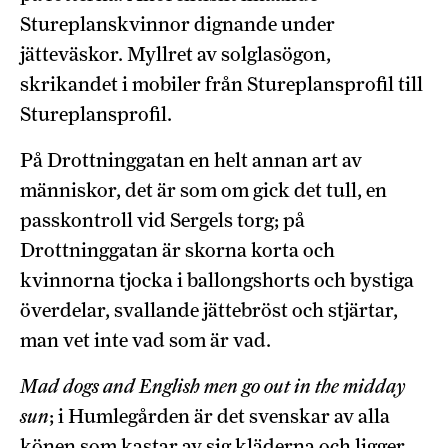
Stureplanskvinnor dignande under
jätteväskor. Myllret av solglasögon,
skrikandet i mobiler från Stureplansprofil till
Stureplansprofil.
På Drottninggatan en helt annan art av
människor, det är som om gick det tull, en
passkontroll vid Sergels torg; på
Drottninggatan är skorna korta och
kvinnorna tjocka i ballongshorts och bystiga
överdelar, svallande jättebröst och stjärtar,
man vet inte vad som är vad.
Mad dogs and English men go out in the midday
sun
; i Humlegården är det svenskar av alla
könen som kastar av sig kläderna och ligger