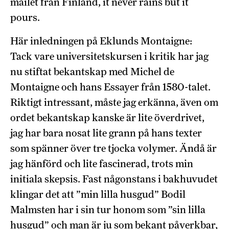
mailet från Finland, it never rains but it
pours.
Här inledningen på Eklunds Montaigne:
Tack vare universitetskursen i kritik har jag
nu stiftat bekantskap med Michel de
Montaigne och hans Essayer från 1580-talet.
Riktigt intressant, måste jag erkänna, även om
ordet bekantskap kanske är lite överdrivet,
jag har bara nosat lite grann på hans texter
som spänner över tre tjocka volymer. Ändå är
jag hänförd och lite fascinerad, trots min
initiala skepsis. Fast någonstans i bakhuvudet
klingar det att ”min lilla husgud” Bodil
Malmsten har i sin tur honom som ”sin lilla
husgud” och man är ju som bekant påverkbar,