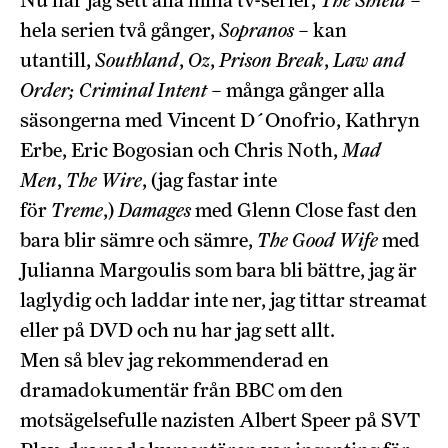
Nu har jag sett alla mina tv-serier,
The Shield
–
hela serien två gånger,
Sopranos
– kan
utantill,
Southland
,
Oz
,
Prison Break
,
Law and
Order; Criminal Intent
– många gånger alla
säsongerna med Vincent D´Onofrio, Kathryn
Erbe, Eric Bogosian och Chris Noth,
Mad
Men
,
The Wire
, (jag fastar inte
för
Treme
,)
Damages
med Glenn Close fast den
bara blir sämre och sämre,
The Good Wife
med
Julianna Margoulis som bara bli bättre, jag är
laglydig och laddar inte ner, jag tittar streamat
eller på DVD och nu har jag sett allt.
Men så blev jag rekommenderad en
dramadokumentär från BBC om den
motsägelsefulle nazisten Albert Speer på SVT