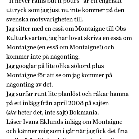
”It never rains but it pours” är ett engelskt
uttryck som jag just nu inte kommer på den
svenska motsvarigheten till.
Jag sitter med en essä om Montaigne till Obs
Kulturkvarten, jag har lovat skriva en essä om
Montaigne (en essä om Montaigne!) och
kommer inte på någonting.
Jag googlar på lite olika sökord plus
Montaigne för att se om jag kommer på
någonting av det.
Jag surfar runt lite planlöst och råkar hamna
på ett inlägg från april 2008 på sajten
(
site
heter det, inte sajt) Bokmania.
Läser Ivana Eklunds inlägg om Montaigne
och känner mig som i går när jag fick det fina