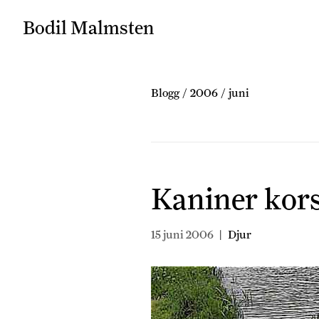
Bodil Malmsten
Blogg
/
2006
/
juni
Kaniner kor
15 juni 2006
|
Djur