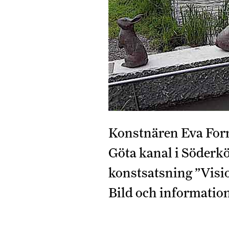
Konstnären Eva Fornå
Göta kanal i Söderkö
konstsatsning ”Visio
Bild och information